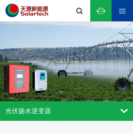
常见问题
研究中心
光伏水泵
行业资讯
技术文章
示范基地
系统技术
光伏扬水逆变器
新品发布
远程监控
荣誉资质
游泳池
农林灌溉
荒漠治理
草原畜牧
海水淡化
景
中国
亚洲
中东地区
非洲
北美洲
南美洲
光伏扬水逆变器