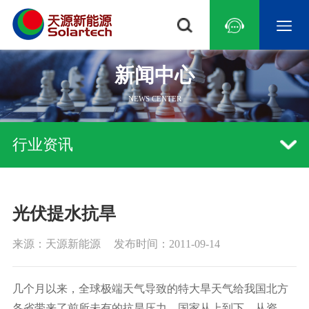
新闻中心
NEWS CENTER
常见问题
研究中心
光伏水泵
行业资讯
技术文章
示范基地
系统技术
光伏扬水逆变器
新品发布
远程监控
荣誉资质
游泳池
农林灌溉
荒漠治理
草原畜牧
海水淡化
景
行业资讯
光伏提水抗旱
中国
亚洲
中东地区
非洲
北美洲
南美洲
来源：天源新能源
发布时间：2011-09-14
几个月以来，全球极端天气导致的特大旱天气给我国北方
各省带来了前所未有的抗旱压力，国家从上到下，从资