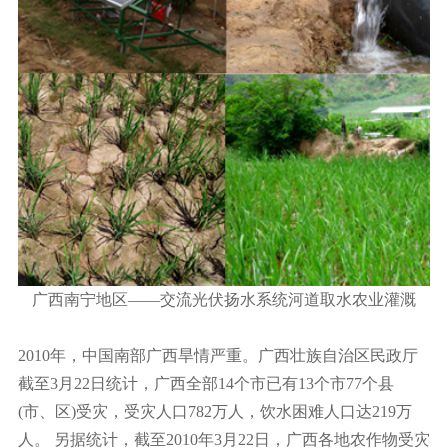
广西南宁地区——交流光伏扬水系统河道取水农业灌溉
2010年，中国南部广西旱情严重。广西壮族自治区民政厅
截至3月22日统计，广西全部14个市已有13个市77个县
(市、区)受灾，受灾人口782万人，饮水困难人口达219万
人。 另据统计，截至2010年3月22日，广西各地农作物受灾