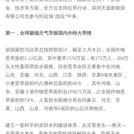
金、技术等方面，全方位支持抗旱行动，深圳天源新能源
有限公司也参与到这场“战役”中来。
第一，全球极端天气导致国内外特大旱情
据国家防汛抗旱总指挥部统计，截至２月８日，全国作物
受旱面积1.12亿亩。其中重旱1570万亩；有272万人、284万
头大牲畜因旱饮水困难。目前受旱农田主要集中在河南、
山东、安徽、河北、山西、江苏、陕西、甘肃8省冬麦区，
小麦受旱面积约占播种总面积的40％ 。其中河南、山
东、安徽３省作物受旱面积合计8271万亩，占全国作物受
旱面积的74％。人畜饮水困难分布在内蒙古、河北、甘
肃、山西、山东、河南等6省区的山丘区和牧区。
建立一套科学的农田水利建设体系，从灾害发生----救灾---
灾害再次发生---再救灾的恶性循环解脱出来，防患于未