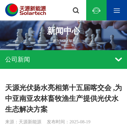
新闻中心
NEWS CENTER
常见问题
研究中心
光伏水泵
行业资讯
技术文章
示范基地
系统技术
光伏扬水逆变器
新品发布
远程监控
荣誉资质
游泳池
农林灌溉
荒漠治理
草原畜牧
海水淡化
景
公司新闻
天源光伏扬水亮相第十五届喀交会 ,为
中国
亚洲
中东地区
非洲
北美洲
南美洲
中亚南亚农林畜牧渔生产提供光伏水
生态解决方案
来源：天源新能源
发布时间：2025-08-19