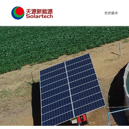
光伏扬水
光伏扬水系统
太阳能水泵系统
需求信息
公司新闻
深圳天源
行业
区域