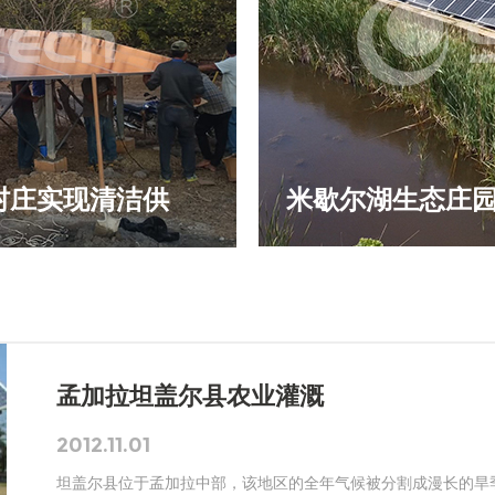
村庄实现清洁供
米歇尔湖生态庄
解决方案？
孟加拉坦盖尔县农业灌溉
2012.11.01
坦盖尔县位于孟加拉中部，该地区的全年气候被分割成漫长的旱