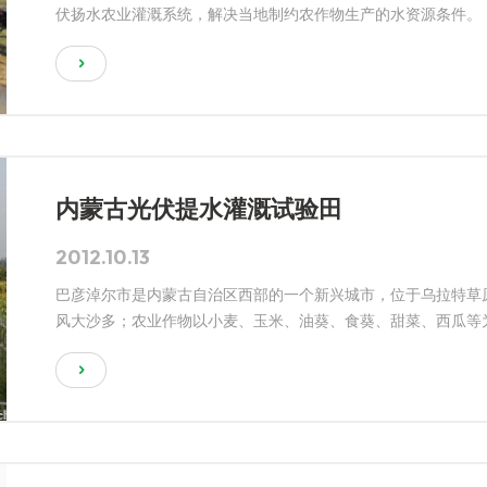
伏扬水农业灌溉系统，解决当地制约农作物生产的水资源条件。
内蒙古光伏提水灌溉试验田
2012.10.13
巴彦淖尔市是内蒙古自治区西部的一个新兴城市，位于乌拉特草原
风大沙多；农业作物以小麦、玉米、油葵、食葵、甜菜、西瓜等