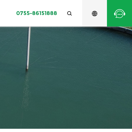
0755-86151888
光伏扬水系统配件
光伏水利
质保政策
联系天源
视频
生活用水
生态水
欧洲
大洋洲