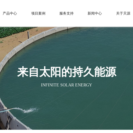
产品中心
项目案例
服务支持
新闻中心
关于天源
常见问题
研究中心
光伏水泵
行业资讯
技术文章
示范基地
系统技术
光伏扬水逆变器
新品发布
远程监控
荣誉资质
游泳池
农林灌溉
荒漠治理
草原畜牧
海水淡化
景
来自太阳的持久能源
INFINITE SOLAR ENERGY
中国
亚洲
中东地区
非洲
北美洲
南美洲