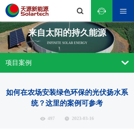
来自太阳的持久能源
INFINITE SOLAR ENERGY
常见问题
研究中心
光伏水泵
行业资讯
技术文章
示范基地
系统技术
光伏扬水逆变器
新品发布
远程监控
荣誉资质
游泳池
农林灌溉
荒漠治理
草原畜牧
海水淡化
景
项目案例
如何在农场安装绿色环保的光伏扬水系
中国
亚洲
中东地区
非洲
北美洲
南美洲
统？这里的案例可参考
497
2023-03-16