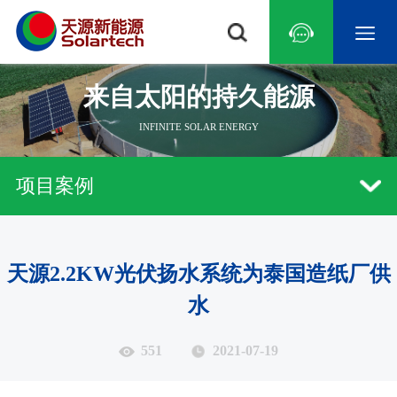
来自太阳的持久能源
INFINITE SOLAR ENERGY
常见问题
研究中心
光伏水泵
行业资讯
技术文章
示范基地
系统技术
光伏扬水逆变器
新品发布
远程监控
荣誉资质
游泳池
农林灌溉
荒漠治理
草原畜牧
海水淡化
景
项目案例
天源2.2KW光伏扬水系统为泰国造纸厂供
中国
亚洲
中东地区
非洲
北美洲
南美洲
水
551
2021-07-19